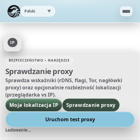
Polski
▼
Strona główna
IP
Aplikacja
BEZPIECZEŃSTWO • NARZĘDZIE
AI
Sprawdzanie proxy
Sprawdza wskaźniki (rDNS, flagi, Tor, nagłówki
Test prędkości
proxy) oraz opcjonalnie rozbieżność lokalizacji
(przeglądarka vs IP).
Moja lokalizacja IP
Moja lokalizacja IP
Sprawdzanie proxy
Sprawdzanie proxy
Uruchom test proxy
Ładowanie…
Wsparcie
▼