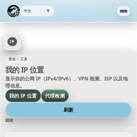
中文
▼
首页
IP
应用
安全 • 工具
AI
我的 IP 位置
显示你的公网 IP（IPv4/IPv6）、VPN 检测、ISP 以及地
速度测试
理信息。
我的 IP 位置
代理检测
我的IP位置
刷新
代理检测
就绪
支持
▼