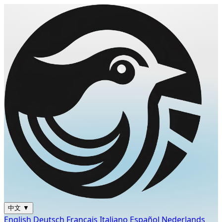
中文
▼
English
Deutsch
Français
Italiano
Español
Nederlands