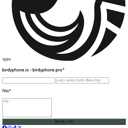
অ্যাপ
birdyphone.io - birdyphone.pro*
বিষয়*
জমা দিন ও পান