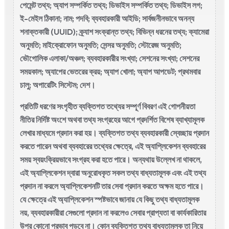
পেমেন্ট তথ্য; অ্যাপ সম্পর্কিত তথ্য; ডিভাইস সম্পর্কিত তথ্য; ডিভাইস লগ;
ই-মেইল ঠিকানা; নাম; পদবি; ব্যবহারকারী আইডি; সার্বজনীনভাবে অনন্য
শনাক্তকারী (UUID); ক্র্যাশ সংক্রান্ত তথ্য; বিভিন্ন ধরনের তথ্য; ক্যামেরা
অনুমতি; মাইক্রোফোন অনুমতি; সেন্সর অনুমতি; স্টোরেজ অনুমতি;
ভৌগোলিক এলাকা/অঞ্চল; ব্যবহারকারীর সংখ্যা; সেশনের সংখ্যা; সেশনের
সময়কাল; অ্যাপের ভেতরের ক্রয়; অ্যাপ খোলা; অ্যাপ আপডেট; প্রথমবার
চালু; অপারেটিং সিস্টেম; দেশ।
প্রতিটি ধরণের সংগৃহীত ব্যক্তিগত তথ্যের সম্পূর্ণ বিবরণ এই গোপনীয়তা
নীতির নির্দিষ্ট অংশে অথবা তথ্য সংগ্রহের আগে প্রদর্শিত বিশেষ ব্যাখ্যামূলক
লেখার মাধ্যমে প্রদান করা হয়। ব্যক্তিগত তথ্য ব্যবহারকারী স্বেচ্ছায় প্রদান
করতে পারেন অথবা ব্যবহারের তথ্যের ক্ষেত্রে, এই অ্যাপ্লিকেশন ব্যবহারের
সময় স্বয়ংক্রিয়ভাবে সংগ্রহ করা হতে পারে। অন্যথায় উল্লেখ না থাকলে,
এই অ্যাপ্লিকেশন দ্বারা অনুরোধকৃত সকল তথ্য বাধ্যতামূলক এবং এই তথ্য
প্রদান না করলে অ্যাপ্লিকেশনটি তার সেবা প্রদান করতে অক্ষম হতে পারে।
যে ক্ষেত্রে এই অ্যাপ্লিকেশন স্পষ্টভাবে জানায় যে কিছু তথ্য বাধ্যতামূলক
নয়, ব্যবহারকারীরা সেগুলো প্রদান না করলেও সেবার প্রাপ্যতা বা কার্যকারিতার
উপর কোনো প্রভাব পড়বে না। কোন ব্যক্তিগত তথ্য বাধ্যতামূলক তা নিয়ে