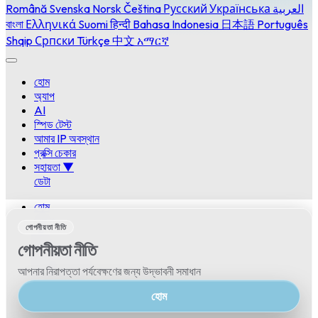
Română
Svenska
Norsk
Čeština
Русский
Українська
العربية
বাংলা
Ελληνικά
Suomi
हिन्दी
Bahasa Indonesia
日本語
Português
Shqip
Српски
Türkçe
中文
አማርኛ
হোম
অ্যাপ
AI
স্পিড টেস্ট
আমার IP অবস্থান
প্রক্সি চেকার
সহায়তা
▼
ডেটা
হোম
অ্যাপ
গোপনীয়তা নীতি
AI
গোপনীয়তা নীতি
স্পিড টেস্ট
আমার IP অবস্থান
আপনার নিরাপত্তা পর্যবেক্ষণের জন্য উদ্ভাবনী সমাধান
প্রক্সি চেকার
সহায়তা
▼
হোম