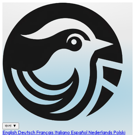
বাংলা
▼
English
Deutsch
Français
Italiano
Español
Nederlands
Polski