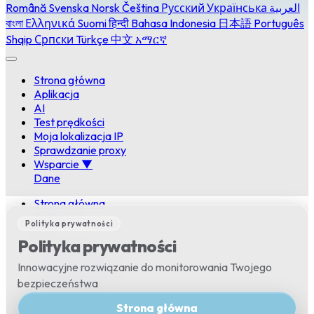
Română
Svenska
Norsk
Čeština
Русский
Українська
العربية
বাংলা
Ελληνικά
Suomi
हिन्दी
Bahasa Indonesia
日本語
Português
Shqip
Српски
Türkçe
中文
አማርኛ
Strona główna
Aplikacja
AI
Test prędkości
Moja lokalizacja IP
Sprawdzanie proxy
Wsparcie
▼
Dane
Strona główna
Aplikacja
Polityka prywatności
AI
Polityka prywatności
Test prędkości
Moja lokalizacja IP
Innowacyjne rozwiązanie do monitorowania Twojego
Sprawdzanie proxy
bezpieczeństwa
Wsparcie
▼
Strona główna