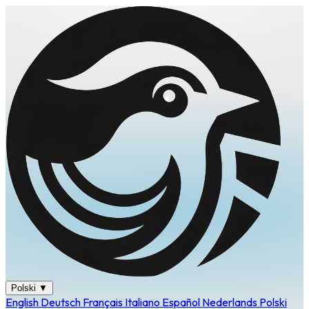
Polski
▼
English
Deutsch
Français
Italiano
Español
Nederlands
Polski