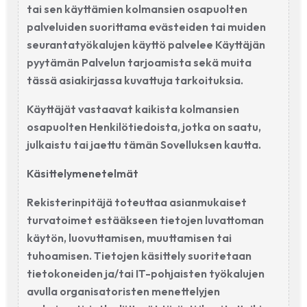
tai sen käyttämien kolmansien osapuolten
palveluiden suorittama evästeiden tai muiden
seurantatyökalujen käyttö palvelee Käyttäjän
pyytämän Palvelun tarjoamista sekä muita
tässä asiakirjassa kuvattuja tarkoituksia.
Käyttäjät vastaavat kaikista kolmansien
osapuolten Henkilötiedoista, jotka on saatu,
julkaistu tai jaettu tämän Sovelluksen kautta.
Käsittelymenetelmät
Rekisterinpitäjä toteuttaa asianmukaiset
turvatoimet estääkseen tietojen luvattoman
käytön, luovuttamisen, muuttamisen tai
tuhoamisen. Tietojen käsittely suoritetaan
tietokoneiden ja/tai IT-pohjaisten työkalujen
avulla organisatoristen menettelyjen