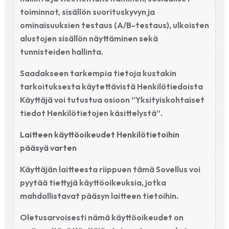
toiminnot, sisällön suorituskyvyn ja
ominaisuuksien testaus (A/B-testaus), ulkoisten
alustojen sisällön näyttäminen sekä
tunnisteiden hallinta.
Saadakseen tarkempia tietoja kustakin
tarkoituksesta käytettävistä Henkilötiedoista
Käyttäjä voi tutustua osioon ”Yksityiskohtaiset
tiedot Henkilötietojen käsittelystä”.
Laitteen käyttöoikeudet Henkilötietoihin
pääsyä varten
Käyttäjän laitteesta riippuen tämä Sovellus voi
pyytää tiettyjä käyttöoikeuksia, jotka
mahdollistavat pääsyn laitteen tietoihin.
Oletusarvoisesti nämä käyttöoikeudet on