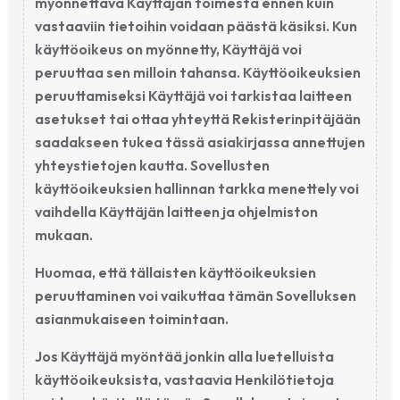
myönnettävä Käyttäjän toimesta ennen kuin
vastaaviin tietoihin voidaan päästä käsiksi. Kun
käyttöoikeus on myönnetty, Käyttäjä voi
peruuttaa sen milloin tahansa. Käyttöoikeuksien
peruuttamiseksi Käyttäjä voi tarkistaa laitteen
asetukset tai ottaa yhteyttä Rekisterinpitäjään
saadakseen tukea tässä asiakirjassa annettujen
yhteystietojen kautta. Sovellusten
käyttöoikeuksien hallinnan tarkka menettely voi
vaihdella Käyttäjän laitteen ja ohjelmiston
mukaan.
Huomaa, että tällaisten käyttöoikeuksien
peruuttaminen voi vaikuttaa tämän Sovelluksen
asianmukaiseen toimintaan.
Jos Käyttäjä myöntää jonkin alla luetelluista
käyttöoikeuksista, vastaavia Henkilötietoja