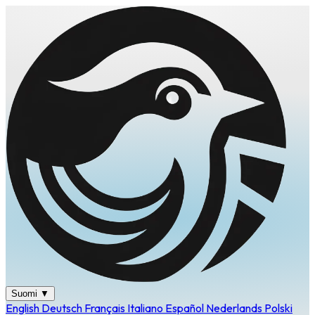
Suomi
▼
English
Deutsch
Français
Italiano
Español
Nederlands
Polski