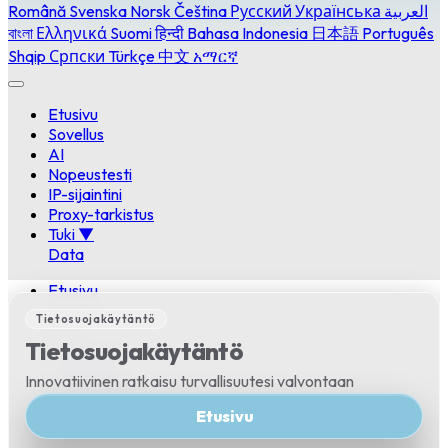
Română
Svenska
Norsk
Čeština
Русский
Українська
العربية
বাংলা
Ελληνικά
Suomi
हिन्दी
Bahasa Indonesia
日本語
Português
Shqip
Српски
Türkçe
中文
አማርኛ
Etusivu
Sovellus
AI
Nopeustesti
IP-sijaintini
Proxy-tarkistus
Tuki
▼
Data
Etusivu
Sovellus
Tietosuojakäytäntö
AI
Tietosuojakäytäntö
Nopeustesti
IP-sijaintini
Innovatiivinen ratkaisu turvallisuutesi valvontaan
Proxy-tarkistus
Tuki
▼
Etusivu