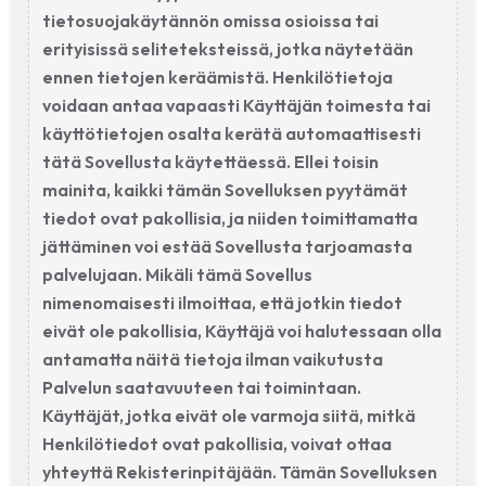
tietosuojakäytännön omissa osioissa tai
erityisissä seliteteksteissä, jotka näytetään
ennen tietojen keräämistä. Henkilötietoja
voidaan antaa vapaasti Käyttäjän toimesta tai
käyttötietojen osalta kerätä automaattisesti
tätä Sovellusta käytettäessä. Ellei toisin
mainita, kaikki tämän Sovelluksen pyytämät
tiedot ovat pakollisia, ja niiden toimittamatta
jättäminen voi estää Sovellusta tarjoamasta
palvelujaan. Mikäli tämä Sovellus
nimenomaisesti ilmoittaa, että jotkin tiedot
eivät ole pakollisia, Käyttäjä voi halutessaan olla
antamatta näitä tietoja ilman vaikutusta
Palvelun saatavuuteen tai toimintaan.
Käyttäjät, jotka eivät ole varmoja siitä, mitkä
Henkilötiedot ovat pakollisia, voivat ottaa
yhteyttä Rekisterinpitäjään. Tämän Sovelluksen