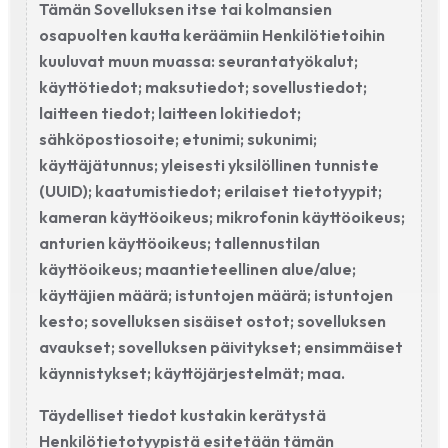
Tämän Sovelluksen itse tai kolmansien
osapuolten kautta keräämiin Henkilötietoihin
kuuluvat muun muassa: seurantatyökalut;
käyttötiedot; maksutiedot; sovellustiedot;
laitteen tiedot; laitteen lokitiedot;
sähköpostiosoite; etunimi; sukunimi;
käyttäjätunnus; yleisesti yksilöllinen tunniste
(UUID); kaatumistiedot; erilaiset tietotyypit;
kameran käyttöoikeus; mikrofonin käyttöoikeus;
anturien käyttöoikeus; tallennustilan
käyttöoikeus; maantieteellinen alue/alue;
käyttäjien määrä; istuntojen määrä; istuntojen
kesto; sovelluksen sisäiset ostot; sovelluksen
avaukset; sovelluksen päivitykset; ensimmäiset
käynnistykset; käyttöjärjestelmät; maa.
Täydelliset tiedot kustakin kerätystä
Henkilötietotyypistä esitetään tämän