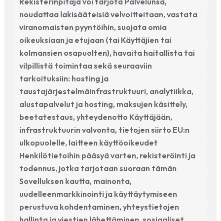
Rekisterinpitäjä voi tarjota Palvelunsa,
noudattaa lakisääteisiä velvoitteitaan, vastata
viranomaisten pyyntöihin, suojata omia
oikeuksiaan ja etujaan (tai Käyttäjien tai
kolmansien osapuolten), havaita haitallista tai
vilpillistä toimintaa sekä seuraaviin
tarkoituksiin: hosting ja
taustajärjestelmäinfrastruktuuri, analytiikka,
alustapalvelut ja hosting, maksujen käsittely,
beetatestaus, yhteydenotto Käyttäjään,
infrastruktuurin valvonta, tietojen siirto EU:n
ulkopuolelle, laitteen käyttöoikeudet
Henkilötietoihin pääsyä varten, rekisteröinti ja
todennus, jotka tarjotaan suoraan tämän
Sovelluksen kautta, mainonta,
uudelleenmarkkinointi ja käyttäytymiseen
perustuva kohdentaminen, yhteystietojen
hallinta ja viestien lähettäminen, sosiaaliset