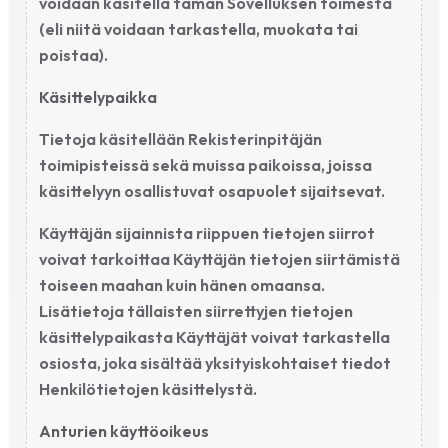
voidaan käsitellä tämän Sovelluksen toimesta
(eli niitä voidaan tarkastella, muokata tai
poistaa).
Käsittelypaikka
Tietoja käsitellään Rekisterinpitäjän
toimipisteissä sekä muissa paikoissa, joissa
käsittelyyn osallistuvat osapuolet sijaitsevat.
Käyttäjän sijainnista riippuen tietojen siirrot
voivat tarkoittaa Käyttäjän tietojen siirtämistä
toiseen maahan kuin hänen omaansa.
Lisätietoja tällaisten siirrettyjen tietojen
käsittelypaikasta Käyttäjät voivat tarkastella
osiosta, joka sisältää yksityiskohtaiset tiedot
Henkilötietojen käsittelystä.
Anturien käyttöoikeus