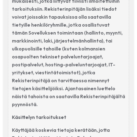
mukaisesti, jotka liittyvät tiiviisti ilmoitettuihin
tarkoituksiin. Rekisterinpitäjän lisäksi tiedot
voivat joissakin tapauksissa olla saatavilla
tietyille henkilöryhmille, jotka osallistuvat
tämän Sovelluksen toimintaan (hallinto, myynti,
markkinointi, laki, järjestelmänhallinta), tai
ulkopuolisille tahoille (kuten kolmansien
osapuolten tekniset palveluntarjoajat,
postipalvelut, hosting-palveluntarjoajat, IT-
yritykset, viestintätoimistot), jotka
Rekisterinpitäjä on tarvittaessa nimennyt
tietojen käsittelijöiksi. Ajantasainen luettelo
näistä tahoista on saatavilla Rekisterinpitäjältä
pyynnöstä.
Käsittelyn tarkoitukset
Käyttäjää koskevia tietoja kerätään, jotta