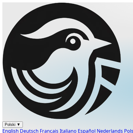
Polski
▼
English
Deutsch
Français
Italiano
Español
Nederlands
Pol