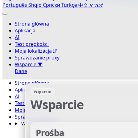
Português
Shqip
Српски
Türkçe
中文
አማርኛ
Strona główna
Aplikacja
AI
Test prędkości
Moja lokalizacja IP
Sprawdzanie proxy
Wsparcie
▼
Dane
Strona główna
Aplikacja
Wsparcie
AI
Wsparcie
Test prędkości
Moja lokalizacja IP
Sprawdzanie proxy
Wsparcie
▼
Prośba