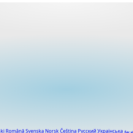
ski
Română
Svenska
Norsk
Čeština
Русский
Українська