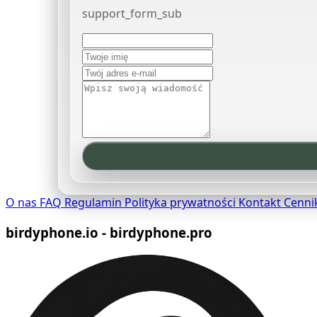
support_form_sub
O nas
FAQ
Regulamin
Polityka prywatności
Kontakt
Cenni
birdyphone.io - birdyphone.pro