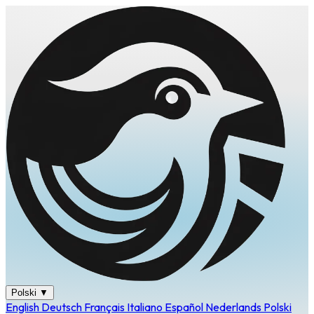
Polski
▼
English
Deutsch
Français
Italiano
Español
Nederlands
Polski