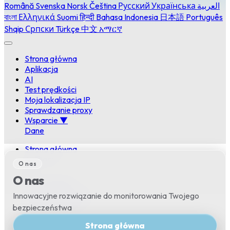
Română
Svenska
Norsk
Čeština
Русский
Українська
العربية
বাংলা
Ελληνικά
Suomi
हिन्दी
Bahasa Indonesia
日本語
Português
Shqip
Српски
Türkçe
中文
አማርኛ
Strona główna
Aplikacja
AI
Test prędkości
Moja lokalizacja IP
Sprawdzanie proxy
Wsparcie
▼
Dane
Strona główna
Aplikacja
O nas
AI
O nas
Test prędkości
Moja lokalizacja IP
Innowacyjne rozwiązanie do monitorowania Twojego
Sprawdzanie proxy
bezpieczeństwa
Wsparcie
▼
Strona główna