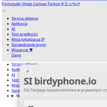
Português
Shqip
Српски
Türkçe
中文
አማርኛ
Strona główna
Aplikacja
AI
Test prędkości
Moja lokalizacja IP
Sprawdzanie proxy
Wsparcie
▼
Dane
Strona główna
Aplikacja
SI
AI
SI
birdyphone.io
Test prędkości
Moja lokalizacja IP
Dla Twojego bezpieczeństwa w prywatnym użyc
Sprawdzanie proxy
Wsparcie
▼