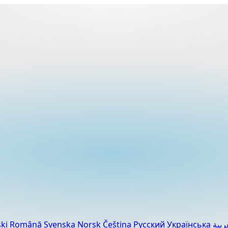
ski
Română
Svenska
Norsk
Čeština
Русский
Українська