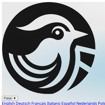
Polski
▼
English
Deutsch
Français
Italiano
Español
Nederlands
Pol