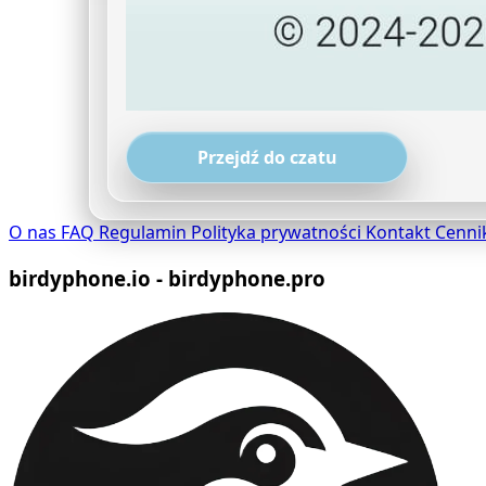
Przejdź do czatu
O nas
FAQ
Regulamin
Polityka prywatności
Kontakt
Cenni
birdyphone.io - birdyphone.pro